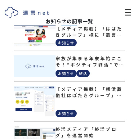
お知らせの記事一覧
【メディア掲載】「はばた
きグループ」様に「遺言ネ
ット」をご紹介いただきま
お知らせ
した。
家族が集まる年末年始にこ
そ！“ポジティブ終活”で人
生をもっとハッピーにする
お知らせ
終活
方法
【メディア掲載】「横浜葬
儀社はばたきグループ」様
に「遺言ネット」をご紹介
いただきました。
お知らせ
終活メディア「終活ブロ
グ」を運営開始