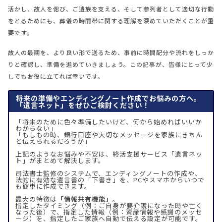
活かし、故人を偲び、ご遺族を支える、そして参列者として適切な行動
をとるためにも、葬儀の時間帯に関する理解を深めていただくことが重
要です。
故人の最期を、より良い形で送るため、事前に時間配分や流れをしっか
りと確認し、準備を進めていきましょう。この記事が、皆様にとって少
しでもお役に立てれば幸いです。
将来の準備やエンディングノート作成でお悩みの方へ。
「遺言ネット」をぜひご検討ください！
「将来のために色々準備したいけど、何から始めればいいか
わからない」
「もしもの時、銀行口座や大切なメッセージを家族にきちん
と伝えられるだろうか」
上記のようなお悩みや不安は、終活支援サービス「遺言ネッ
ト」がまとめて解決します。
司法書士監修のシステムで、エンディングノートの作成や、
法的に有効な遺言書の「下書き」を、PCやスマホからいつで
も簡単に作成できます。
最大の特徴は
「情報共有機能」
。
指定したタイミング（例：ご自身が要介護になった時や亡く
なった後）で、指定した情報（例：資産情報や感謝のメッセ
ージ）を、指定したご家族へ自動で伝える設定が可能です。