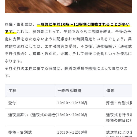
葬儀・告別式は、
一般的に午前10時～11時頃に開始されることが多い
です。
これは、参列者にとって、午前中のうちに弔問を終え、午後の予
定に支障をきたさないように配慮された時間設定といえるでしょう。具
体的な流れとしては、まず弔問客の受付、その後、通夜振舞い（通夜式
を行う場合）、葬儀・告別式、火葬、そして最後に会食といった流れに
なります。
それぞれの工程に要する時間は、葬儀の種類や規模によって異なりま
す。
工程
一般的な時間
備考
受付
10:00～10:30頃
葬儀・告別式開始
通夜振舞い（通夜式の場合）
18:00～20:00頃
通夜式を行う場
葬儀の前日に行
葬儀・告別式
10:30～12:00頃
式次第により変