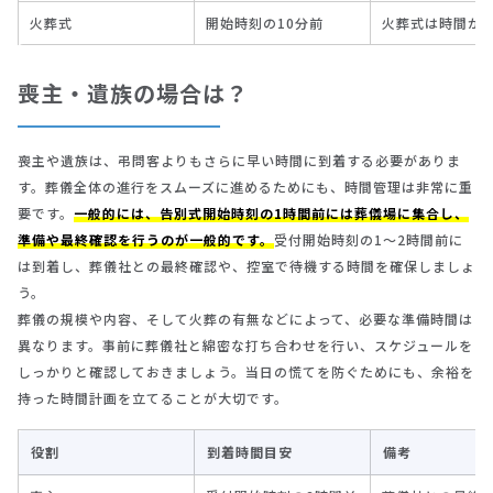
火葬式
開始時刻の10分前
火葬式は時間が
喪主・遺族の場合は？
喪主や遺族は、弔問客よりもさらに早い時間に到着する必要がありま
す。葬儀全体の進行をスムーズに進めるためにも、時間管理は非常に重
要です。
一般的には、告別式開始時刻の1時間前には葬儀場に集合し、
準備や最終確認を行うのが一般的です。
受付開始時刻の1～2時間前に
は到着し、葬儀社との最終確認や、控室で待機する時間を確保しましょ
う。
葬儀の規模や内容、そして火葬の有無などによって、必要な準備時間は
異なります。事前に葬儀社と綿密な打ち合わせを行い、スケジュールを
しっかりと確認しておきましょう。当日の慌てを防ぐためにも、余裕を
持った時間計画を立てることが大切です。
役割
到着時間目安
備考