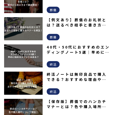
で徹底解説！
葬儀
【例文あり】葬儀のお礼状と
は？送るべき相手と書き方マ
ナーを解説！
葬儀
40代・50代におすすめのエン
ディングノート5選｜早めに始
めるメリットはある？
終活
終活ノートは無印良品で購入
できる？おすすめな理由や種
類を解説！
終活
【保存版】葬儀でのハンカチ
マナーとは？色や購入場所な
どを解説！