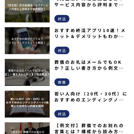
サービス内容から評判まで徹
底解説！
終活
おすすめ終活アプリ10選！メ
リット＆デメリットもわかり
やすく解説！
終活
葬儀のお礼はメールでもOK
か？正しい書き方から例文ま
で徹底解説！
葬儀
若い人向け（20代・30代）に
おすすめのエンディングノー
ト5選｜書いておきたい内容を
解説
終活
【例文付】葬儀でのお別れの
言葉とは？構成から読み方ま