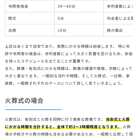
弔問客焼香
30～60分
参列者数によっ
閉式
5分
司会者による閉
出棺
10分
棺の搬出
上記はあくまで目安であり、実際にかかる時間は前後します。 特に弔
辞や弔問客の焼香は、参列者数によって大きく影響を受けるため、余裕
を持ったスケジュールを立てることが重要です。
また、葬儀・告別式にかかる時間は、葬儀の種類や規模、宗教によって
大きく異なります。 一般的な流れや時間、そして火葬式、一日葬、家
族葬、一般葬それぞれのケースについて詳しく見ていきましょう。
火葬式の場合
火葬式は、告別式と火葬を同時に行う簡素な葬儀です。
告別式と火葬
にかかる時間を合計すると、全体で約2～3時間程度となります。
火葬
場の手続きや火葬の時間も含める必要があるため、一般葬と比較して短