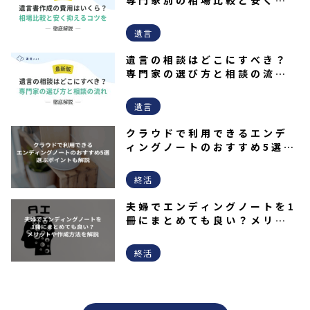
専門家別の相場比較と安く抑
えるコツを徹底解説
遺言
遺言の相談はどこにすべき？
専門家の選び方と相談の流れ
を解説！
遺言
クラウドで利用できるエンデ
ィングノートのおすすめ5選｜
選ぶポイントも解説
終活
夫婦でエンディングノートを1
冊にまとめても良い？メリッ
トや作成方法を解説
終活