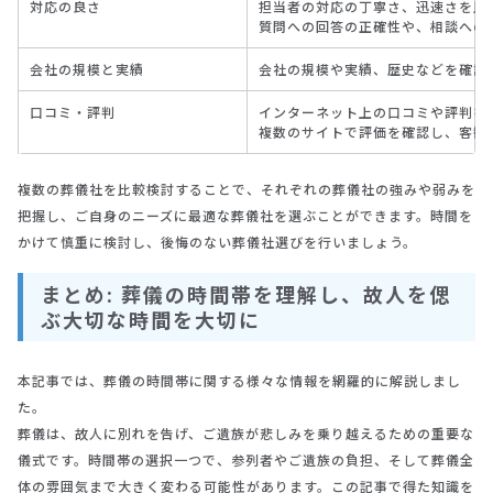
対応の良さ
担当者の対応の丁寧さ、迅速さを比
質問への回答の正確性や、相談への
会社の規模と実績
会社の規模や実績、歴史などを確認
口コミ・評判
インターネット上の口コミや評判を
複数のサイトで評価を確認し、客観
複数の葬儀社を比較検討することで、それぞれの葬儀社の強みや弱みを
把握し、ご自身のニーズに最適な葬儀社を選ぶことができます。時間を
かけて慎重に検討し、後悔のない葬儀社選びを行いましょう。
まとめ: 葬儀の時間帯を理解し、故人を偲
ぶ大切な時間を大切に
本記事では、葬儀の時間帯に関する様々な情報を網羅的に解説しまし
た。
葬儀は、故人に別れを告げ、ご遺族が悲しみを乗り越えるための重要な
儀式です。時間帯の選択一つで、参列者やご遺族の負担、そして葬儀全
体の雰囲気まで大きく変わる可能性があります。この記事で得た知識を