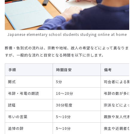
Japanese elementary school students studying online at home
葬儀・告別式の流れは、宗教や地域、故人の希望などによって異なりま
すが、一般的な流れと目安となる時間を以下に示します。
手順
時間目安
備考
開式
5分
司会者による開
弔辞・弔電の朗読
10～20分
弔辞の数が多け
読経
30分程度
宗派などによっ
弔いの言葉
5～10分
親族や友人代表
追悼の辞
5～10分
喪主や近親者な