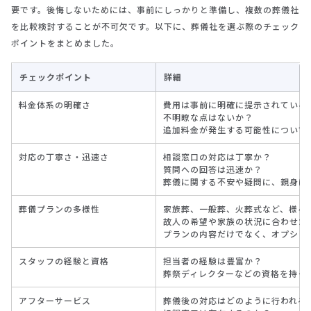
要です。後悔しないためには、事前にしっかりと準備し、複数の葬儀社
を比較検討することが不可欠です。以下に、葬儀社を選ぶ際のチェック
ポイントをまとめました。
チェックポイント
詳細
料金体系の明確さ
費用は事前に明確に提示されている
不明瞭な点はないか？
追加料金が発生する可能性について
対応の丁寧さ・迅速さ
相談窓口の対応は丁寧か？
質問への回答は迅速か？
葬儀に関する不安や疑問に、親身に
葬儀プランの多様性
家族葬、一般葬、火葬式など、様々
故人の希望や家族の状況に合わせた
プランの内容だけでなく、オプショ
スタッフの経験と資格
担当者の経験は豊富か？
葬祭ディレクターなどの資格を持っ
アフターサービス
葬儀後の対応はどのように行われる