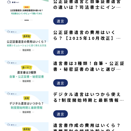
公正証書遺言と自筆証書遺言
の違いは？司法書士にインタ
ビューで聞いてみた
遺言
公正証書遺言の費用はいく
ら？【2025年10月改正】総
額シミュレーションと安く抑
える方法
遺言
遺言書は3種類！自筆・公正証
書・秘密証書の違いと選び方
を解説！
遺言
デジタル遺言はいつから使え
る?制度開始時期と最新情報を
解説
遺言
遺言書作成の費用はいくら？