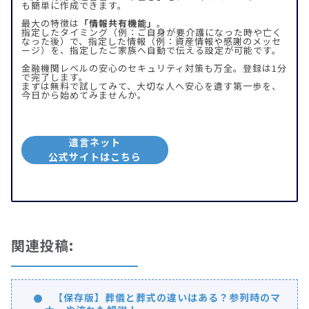
も簡単に作成できます。
最大の特徴は
「情報共有機能」
。
指定したタイミング（例：ご自身が要介護になった時や亡く
なった後）で、指定した情報（例：資産情報や感謝のメッセ
ージ）を、指定したご家族へ自動で伝える設定が可能です。
金融機関レベルの安心のセキュリティ対策も万全。登録は1分
で完了します。
まずは無料で試してみて、大切な人へ安心を遺す第一歩を、
今日から始めてみませんか。
遺言ネット
公式サイトはこちら
関連投稿:
【保存版】葬儀と葬式の違いはある？参列時のマ