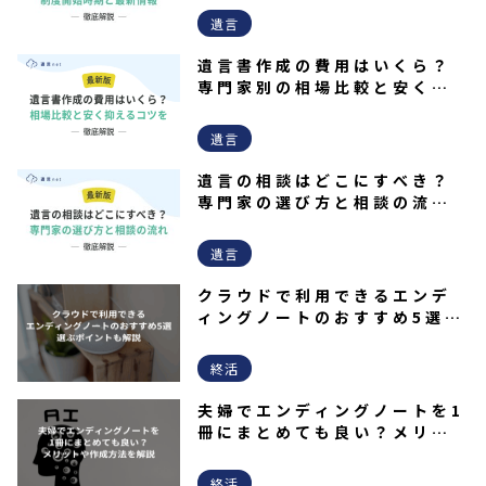
遺言
遺言書作成の費用はいくら？
専門家別の相場比較と安く抑
えるコツを徹底解説
遺言
遺言の相談はどこにすべき？
専門家の選び方と相談の流れ
を解説！
遺言
クラウドで利用できるエンデ
ィングノートのおすすめ5選｜
選ぶポイントも解説
終活
夫婦でエンディングノートを1
冊にまとめても良い？メリッ
トや作成方法を解説
終活