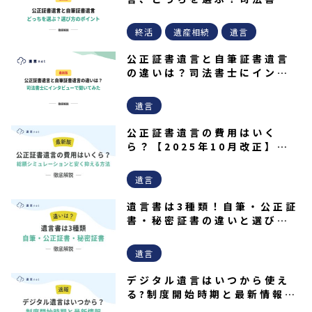
が教える選び方
終活
遺産相続
遺言
公正証書遺言と自筆証書遺言
の違いは？司法書士にインタ
ビューで聞いてみた
遺言
公正証書遺言の費用はいく
ら？【2025年10月改正】総
額シミュレーションと安く抑
える方法
遺言
遺言書は3種類！自筆・公正証
書・秘密証書の違いと選び方
を解説！
遺言
デジタル遺言はいつから使え
る?制度開始時期と最新情報を
解説