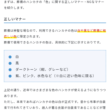
まずは、葬儀のハンカチの「色」に関する正しいマナー・NGなマナー
を紹介します。
正しいマナー
葬儀は神聖な場なので、利用できるハンカチの色は
白や黒など葬儀に相
応しい色
に限定されます。
葬儀で使用できるハンカチの色は、具体的に下記に示すとおりです。
白
黒
ダークトーン（紺、グレーなど）
紫、ピンク、水色など（※白に近い色味に限る）
上記の通り、近年ではさまざまな色のハンカチが使えるようになりつつ
あります。
ただし、本来であればハンカチの色は白が正式です。昔から弔事が白装
束で行われてきていおり、故人が着る衣装が白装束であることなどが理