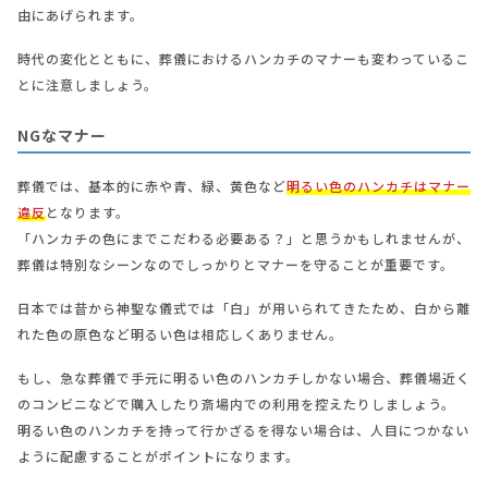
由にあげられます。
時代の変化とともに、葬儀におけるハンカチのマナーも変わっているこ
とに注意しましょう。
NGなマナー
葬儀では、基本的に赤や青、緑、黄色など
明るい色のハンカチはマナー
違反
となります。
「ハンカチの色にまでこだわる必要ある？」と思うかもしれませんが、
葬儀は特別なシーンなのでしっかりとマナーを守ることが重要です。
日本では昔から神聖な儀式では「白」が用いられてきたため、白から離
れた色の原色など明るい色は相応しくありません。
もし、急な葬儀で手元に明るい色のハンカチしかない場合、葬儀場近く
のコンビニなどで購入したり斎場内での利用を控えたりしましょう。
明るい色のハンカチを持って行かざるを得ない場合は、人目につかない
ように配慮することがポイントになります。