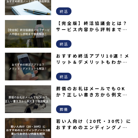
選を徹底解説
終活
【完全版】終活協議会とは？
サービス内容から評判まで徹
底解説！
終活
おすすめ終活アプリ10選！メ
リット＆デメリットもわかり
やすく解説！
終活
葬儀のお礼はメールでもOK
か？正しい書き方から例文ま
で徹底解説！
葬儀
若い人向け（20代・30代）に
おすすめのエンディングノー
ト5選｜書いておきたい内容を