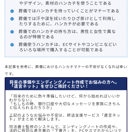
やデザイン、素材のハンカチを使うことである
葬儀ではハンカチを持っていくことがマナーである
葬儀では汗や涙を拭いたりひざ掛けとして利用し
たりするために、ハンカチが必要である
葬儀でのハンカチの持ち方は、男性と女性で異な
るのが特徴である
葬儀使うハンカチは、ECサイトやコンビニなどい
ろいろな場所で購入することが可能である
本記事を参考に、葬儀におけるハンカチマナーの不安がなくなれば幸い
です。
将来の準備やエンディングノート作成でお悩みの方へ。
「遺言ネット」をぜひご検討ください！
「将来のために色々準備したいけど、何から始めればいいか
わからない」
「もしもの時、銀行口座や大切なメッセージを家族にきちん
と伝えられるだろうか」
上記のようなお悩みや不安は、終活支援サービス「遺言ネッ
ト」がまとめて解決します。
司法書士監修のシステムで、エンディングノートの作成や、
法的に有効な遺言書の「下書き」を、PCやスマホからいつで