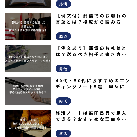
解説
終活
【例文付】葬儀でのお別れの
言葉とは？構成から読み方ま
で徹底解説！
葬儀
【例文あり】葬儀のお礼状と
は？送るべき相手と書き方マ
ナーを解説！
葬儀
40代・50代におすすめのエン
ディングノート5選｜早めに始
めるメリットはある？
終活
終活ノートは無印良品で購入
できる？おすすめな理由や種
類を解説！
終活