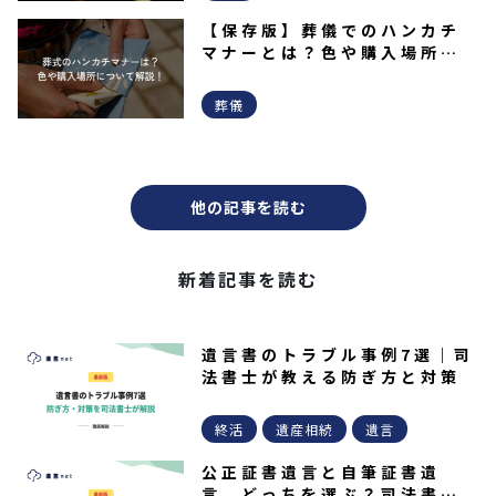
【保存版】葬儀でのハンカチ
マナーとは？色や購入場所な
どを解説！
葬儀
他の記事を読む
新着記事を読む
遺言書のトラブル事例7選｜司
法書士が教える防ぎ方と対策
終活
遺産相続
遺言
公正証書遺言と自筆証書遺
言、どっちを選ぶ？司法書士