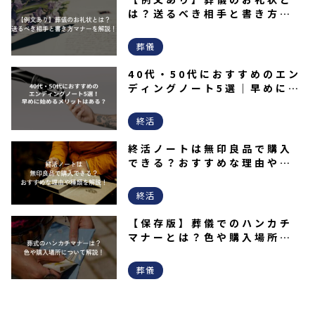
は？送るべき相手と書き方マ
ナーを解説！
葬儀
40代・50代におすすめのエン
ディングノート5選｜早めに始
めるメリットはある？
終活
終活ノートは無印良品で購入
できる？おすすめな理由や種
類を解説！
終活
【保存版】葬儀でのハンカチ
マナーとは？色や購入場所な
どを解説！
葬儀