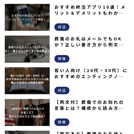
おすすめ終活アプリ10選！メ
リット＆デメリットもわかり
やすく解説！
終活
葬儀のお礼はメールでもOK
か？正しい書き方から例文ま
で徹底解説！
葬儀
若い人向け（20代・30代）に
おすすめのエンディングノー
ト5選｜書いておきたい内容を
解説
終活
【例文付】葬儀でのお別れの
言葉とは？構成から読み方ま
で徹底解説！
葬儀
【例文あり】葬儀のお礼状と