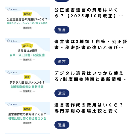
公正証書遺言の費用はいく
ら？【2025年10月改正】総
額シミュレーションと安く抑
える方法
遺言
遺言書は3種類！自筆・公正証
書・秘密証書の違いと選び方
を解説！
遺言
デジタル遺言はいつから使え
る?制度開始時期と最新情報を
解説
遺言
遺言書作成の費用はいくら？
専門家別の相場比較と安く抑
えるコツを徹底解説
遺言