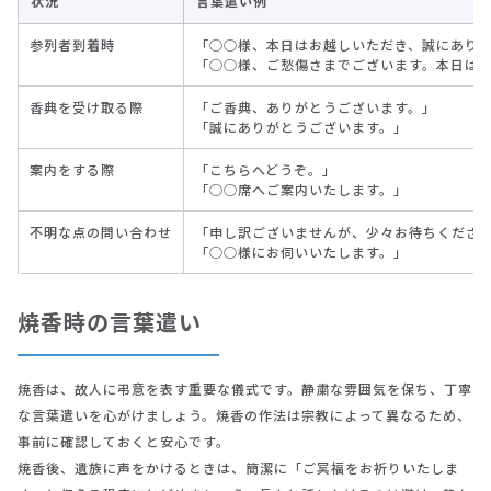
状況
言葉遣い例
参列者到着時
「○○様、本日はお越しいただき、誠にあり
「○○様、ご愁傷さまでございます。本日は
香典を受け取る際
「ご香典、ありがとうございます。」
「誠にありがとうございます。」
案内をする際
「こちらへどうぞ。」
「○○席へご案内いたします。」
不明な点の問い合わせ
「申し訳ございませんが、少々お待ちくださ
「○○様にお伺いいたします。」
焼香時の言葉遣い
焼香は、故人に弔意を表す重要な儀式です。静粛な雰囲気を保ち、丁寧
な言葉遣いを心がけましょう。焼香の作法は宗教によって異なるため、
事前に確認しておくと安心です。
焼香後、遺族に声をかけるときは、簡潔に「ご冥福をお祈りいたしま