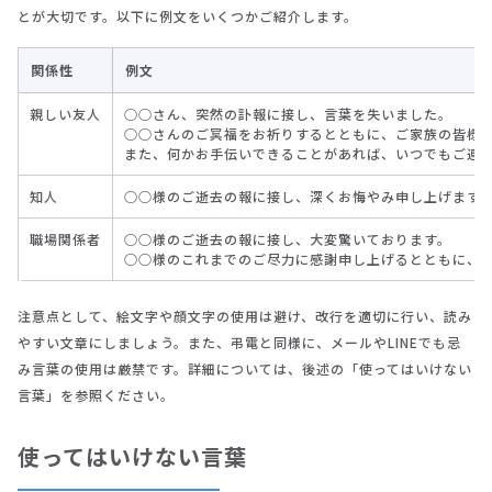
とが大切です。以下に例文をいくつかご紹介します。
関係性
例文
親しい友人
○○さん、突然の訃報に接し、言葉を失いました。
○○さんのご冥福をお祈りするとともに、ご家族の皆様
また、何かお手伝いできることがあれば、いつでもご連
知人
○○様のご逝去の報に接し、深くお悔やみ申し上げます
職場関係者
○○様のご逝去の報に接し、大変驚いております。
○○様のこれまでのご尽力に感謝申し上げるとともに、
注意点として、絵文字や顔文字の使用は避け、改行を適切に行い、読み
やすい文章にしましょう。また、弔電と同様に、メールやLINEでも忌
み言葉の使用は厳禁です。詳細については、後述の「使ってはいけない
言葉」を参照ください。
使ってはいけない言葉