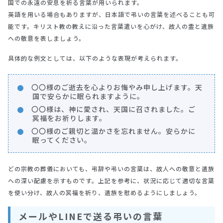
国での永遠の安息を祈る言葉が用いられます。
英語を用いる場合もありますが、日本語で弔いの言葉を述べることも可
能です。キリスト教の教えに沿った言葉遣いを心がけ、故人の霊と遺族
への敬意を表しましょう。
具体的な例文としては、以下のような表現が考えられます。
〇〇様のご逝去を心よりお悔やみ申し上げます。天
国で安らかに眠られますように。
〇〇様は、神に愛され、天国に召されました。ご
冥福をお祈りします。
〇〇様のご親切と温かさを忘れません。安らかに
眠ってください。
どの宗教の葬儀においても、弔辞や弔いの言葉は、故人への敬意と遺族
への深い配慮を示すものです。上記を参考に、状況に応じて適切な言葉
を使い分け、故人の冥福を祈り、遺族を慰めるようにしましょう。
メールやLINEで送る弔いの言葉