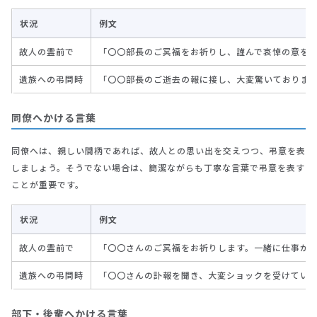
状況
例文
故人の霊前で
「〇〇部長のご冥福をお祈りし、謹んで哀悼の意を
遺族への弔問時
「〇〇部長のご逝去の報に接し、大変驚いておりま
同僚へかける言葉
同僚へは、親しい間柄であれば、故人との思い出を交えつつ、弔意を表
しましょう。そうでない場合は、簡潔ながらも丁寧な言葉で弔意を表す
ことが重要です。
状況
例文
故人の霊前で
「〇〇さんのご冥福をお祈りします。一緒に仕事が
遺族への弔問時
「〇〇さんの訃報を聞き、大変ショックを受けてい
部下・後輩へかける言葉