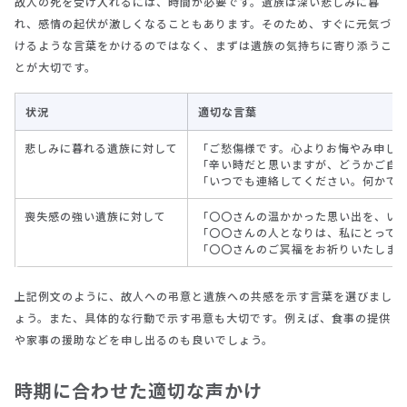
故人の死を受け入れるには、時間が必要です。遺族は深い悲しみに暮
れ、感情の起伏が激しくなることもあります。そのため、すぐに元気づ
けるような言葉をかけるのではなく、まずは遺族の気持ちに寄り添うこ
とが大切です。
状況
適切な言葉
悲しみに暮れる遺族に対して
「ご愁傷様です。心よりお悔やみ申し
「辛い時だと思いますが、どうかご自
「いつでも連絡してください。何かで
喪失感の強い遺族に対して
「〇〇さんの温かかった思い出を、い
「〇〇さんの人となりは、私にとって
「〇〇さんのご冥福をお祈りいたしま
上記例文のように、故人への弔意と遺族への共感を示す言葉を選びまし
ょう。また、具体的な行動で示す弔意も大切です。例えば、食事の提供
や家事の援助などを申し出るのも良いでしょう。
時期に合わせた適切な声かけ