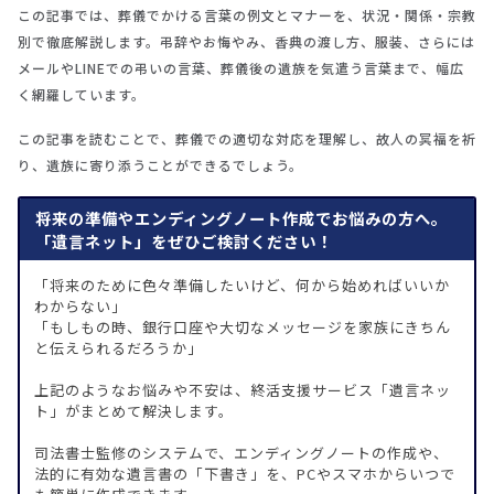
この記事では、葬儀でかける言葉の例文とマナーを、状況・関係・宗教
別で徹底解説します。弔辞やお悔やみ、香典の渡し方、服装、さらには
メールやLINEでの弔いの言葉、葬儀後の遺族を気遣う言葉まで、幅広
く網羅しています。
この記事を読むことで、葬儀での適切な対応を理解し、故人の冥福を祈
り、遺族に寄り添うことができるでしょう。
将来の準備やエンディングノート作成でお悩みの方へ。
「遺言ネット」をぜひご検討ください！
「将来のために色々準備したいけど、何から始めればいいか
わからない」
「もしもの時、銀行口座や大切なメッセージを家族にきちん
と伝えられるだろうか」
上記のようなお悩みや不安は、終活支援サービス「遺言ネッ
ト」がまとめて解決します。
司法書士監修のシステムで、エンディングノートの作成や、
法的に有効な遺言書の「下書き」を、PCやスマホからいつで