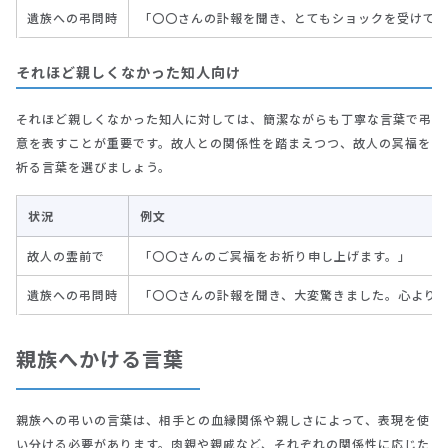
遺族への弔問時
「〇〇さんの訃報を聞き、とてもショックを受けて
それほど親しくなかった知人向け
それほど親しくなかった知人に対しては、簡潔ながらも丁寧な言葉で弔
意を表すことが重要です。故人との関係性を踏まえつつ、故人の冥福を
祈る言葉を選びましょう。
状況
例文
故人の霊前で
「〇〇さんのご冥福をお祈り申し上げます。」
遺族への弔問時
「〇〇さんの訃報を聞き、大変驚きました。心より
親族へかける言葉
親族への弔いの言葉は、相手との血縁関係や親しさによって、表現を使
い分ける必要があります。肉親や親戚など、それぞれの関係性に応じた