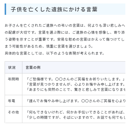
子供を亡くした遺族にかける言葉
お子さんを亡くされたご遺族への弔いの言葉は、何よりも深い悲しみへ
の配慮が大切です。言葉を選ぶ際には、ご遺族の心情を想像し、寄り添
う姿勢を示すことが重要です。安易な慰めの言葉はかえって傷つけてし
まう可能性があるため、慎重に言葉を選びましょう。
具体的な言葉としては、以下のような表現が考えられます。
状況
言葉の例
弔問時
「ご愁傷様です。〇〇さんのご冥福をお祈りいたします。」
「言葉が見つかりませんが、心よりお悔やみ申し上げます。
「あまりにも突然のことで、驚きと悲しみで言葉になりませ
弔電
「謹んでお悔やみ申し上げます。〇〇さんのご冥福を心より
その他
「何もできないけれど、何かお手伝いできることがあれば、
「少しの時間ですが、そばにいますので、お話でも何でもし