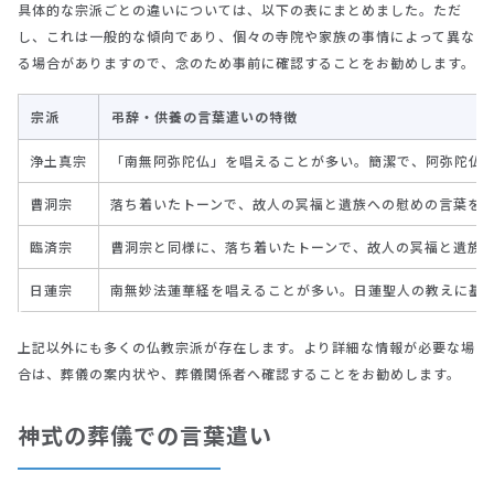
具体的な宗派ごとの違いについては、以下の表にまとめました。ただ
し、これは一般的な傾向であり、個々の寺院や家族の事情によって異な
る場合がありますので、念のため事前に確認することをお勧めします。
宗派
弔辞・供養の言葉遣いの特徴
浄土真宗
「南無阿弥陀仏」を唱えることが多い。簡潔で、阿弥陀仏
曹洞宗
落ち着いたトーンで、故人の冥福と遺族への慰めの言葉を
臨済宗
曹洞宗と同様に、落ち着いたトーンで、故人の冥福と遺族
日蓮宗
南無妙法蓮華経を唱えることが多い。日蓮聖人の教えに基
上記以外にも多くの仏教宗派が存在します。より詳細な情報が必要な場
合は、葬儀の案内状や、葬儀関係者へ確認することをお勧めします。
神式の葬儀での言葉遣い