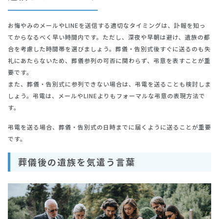
お悔やみのメールやLINEを送信する適切なタイミングは、訃報を知っ
てからなるべく早い時間内です。ただし、深夜や早朝は避け、遺族の都
合を考慮した時間帯を選びましょう。葬儀・告別式後すぐに送るのも失
礼にあたらないため、葬儀参列の可否に関わらず、弔意を表すことが重
要です。
また、葬儀・告別式に参列できない場合は、弔電を送ることも検討しま
しょう。弔電は、メールやLINEよりもフォーマルな弔意の表現方法で
す。
弔電を送る場合、葬儀・告別式の日時までに届くように送ることが重要
です。
葬儀後の遺族を気遣う言葉