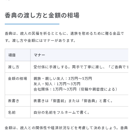
香典の渡し方と金額の相場
香典は、故人の冥福を祈るとともに、遺族を慰めるために贈る金品で
す。渡し方や金額にはマナーがあります。
項目
マナー
渡し方
受付係に手渡しする。両手で丁寧に渡し、「ご香典です
金額の相場
親族・親しい友人：3万円～5万円
友人・知人：1万円～3万円
会社関係：1万円～3万円（役職や親密度による）
表書き
表書きは「御霊前」または「御香典」と書く。
名前
自分の名前をフルネームで書く。
金額は、故人との関係性や経済状況などを考慮して決めましょう。香典