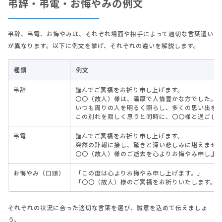
弔辞・弔電・お悔やみの例文
弔辞、弔電、お悔やみは、それぞれ場面や相手によって適切な言葉遣い
が異なります。以下に例文を挙げ、それぞれの違いを解説します。
種類
例文
弔辞
謹んでご冥福をお祈り申し上げます。
〇〇（故人）様は、温厚で人情豊かな方でした。
いつも周りの人を明るく照らし、多くの思い出を
この別れを寂しく思うと同時に、〇〇様と過ごし
弔電
謹んでご冥福をお祈り申し上げます。
突然の訃報に接し、驚きと深い悲しみに堪えませ
〇〇（故人）様のご逝去を心よりお悔やみ申し上
お悔やみ（口頭）
「この度は心よりお悔やみ申し上げます。」
「〇〇（故人）様のご冥福をお祈りいたします。
それぞれの状況に合った適切な言葉を選び、誠意を込めて伝えましょ
う。