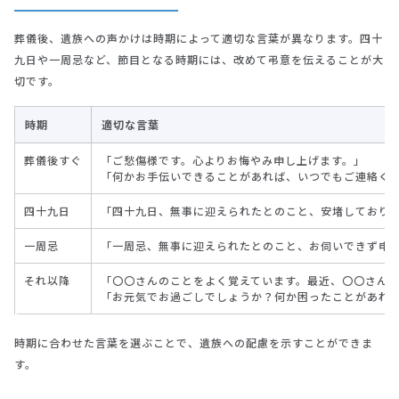
葬儀後、遺族への声かけは時期によって適切な言葉が異なります。四十
九日や一周忌など、節目となる時期には、改めて弔意を伝えることが大
切です。
時期
適切な言葉
葬儀後すぐ
「ご愁傷様です。心よりお悔やみ申し上げます。」
「何かお手伝いできることがあれば、いつでもご連絡く
四十九日
「四十九日、無事に迎えられたとのこと、安堵しており
一周忌
「一周忌、無事に迎えられたとのこと、お伺いできず申
それ以降
「〇〇さんのことをよく覚えています。最近、〇〇さん
「お元気でお過ごしでしょうか？何か困ったことがあれ
時期に合わせた言葉を選ぶことで、遺族への配慮を示すことができま
す。