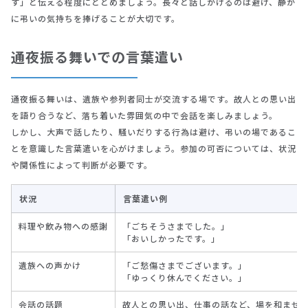
す」と伝える程度にとどめましょう。長々と話しかけるのは避け、静か
に弔いの気持ちを捧げることが大切です。
通夜振る舞いでの言葉遣い
通夜振る舞いは、遺族や参列者同士が交流する場です。故人との思い出
を語り合うなど、落ち着いた雰囲気の中で会話を楽しみましょう。
しかし、大声で話したり、騒いだりする行為は避け、弔いの場であるこ
とを意識した言葉遣いを心がけましょう。参加の可否については、状況
や関係性によって判断が必要です。
状況
言葉遣い例
料理や飲み物への感謝
「ごちそうさまでした。」
「おいしかったです。」
遺族への声かけ
「ご愁傷さまでございます。」
「ゆっくり休んでください。」
会話の話題
故人との思い出、仕事の話など、場を和ませ