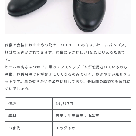
葬儀で女性におすすめの靴は、
ZUCOTTOのミドルヒールパンプス
。
無駄な装飾がされておらず、葬儀にふさわしい1足だといえるためで
す。
ヒールの高さは5cmで、黒のノンスリップゴムが使用されているのも
特徴。葬儀会場で音が響きにくくなるのみでなく、歩きやすい点もメリ
ットです。黒の柔らかい牛革を使用しており、長時間の葬儀でも疲れに
くいでしょう。
値段
19,767円
素材
表革：牛革裏革：山羊革
つま先
エッグトゥ