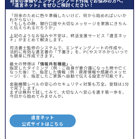
将来の準備やエンディングノート作成でお悩みの方へ。
「遺言ネット」をぜひご検討ください！
「将来のために色々準備したいけど、何から始めればいいか
わからない」
「もしもの時、銀行口座や大切なメッセージを家族にきちん
と伝えられるだろうか」
上記のようなお悩みや不安は、終活支援サービス「遺言ネッ
ト」がまとめて解決します。
司法書士監修のシステムで、エンディングノートの作成や、
法的に有効な遺言書の「下書き」を、PCやスマホからいつで
も簡単に作成できます。
最大の特徴は
「情報共有機能」
。
指定したタイミング（例：ご自身が要介護になった時や亡く
なった後）で、指定した情報（例：資産情報や感謝のメッセ
ージ）を、指定したご家族へ自動で伝える設定が可能です。
金融機関レベルの安心のセキュリティ対策も万全。登録は1分
で完了します。
まずは無料で試してみて、大切な人へ安心を遺す第一歩を、
今日から始めてみませんか。
遺言ネット
公式サイトはこちら