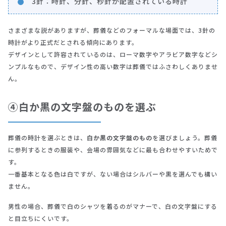
3針：時針、分針、秒針が配置されている時計
さまざまな説がありますが、葬儀などのフォーマルな場面では、3針の
時計がより正式だとされる傾向にあります。
デザインとして許容されているのは、ローマ数字やアラビア数字などシ
ンプルなもので、デザイン性の高い数字は葬儀ではふさわしくありませ
ん。
④白か黒の文字盤のものを選ぶ
葬儀の時計を選ぶときは、
白か黒の文字盤のもの
を選びましょう。葬儀
に参列するときの服装や、会場の雰囲気などに最も合わせやすいためで
す。
一番基本となる色は白ですが、ない場合はシルバーや黒を選んでも構い
ません。
男性の場合、葬儀で白のシャツを着るのがマナーで、白の文字盤にする
と目立ちにくいです。