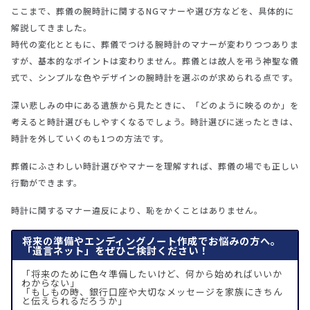
ここまで、葬儀の腕時計に関するNGマナーや選び方などを、具体的に
解説してきました。
時代の変化とともに、葬儀でつける腕時計のマナーが変わりつつありま
すが、基本的なポイントは変わりません。葬儀とは故人を弔う神聖な儀
式で、シンプルな色やデザインの腕時計を選ぶのが求められる点です。
深い悲しみの中にある遺族から見たときに、「どのように映るのか」を
考えると時計選びもしやすくなるでしょう。時計選びに迷ったときは、
時計を外していくのも1つの方法です。
葬儀にふさわしい時計選びやマナーを理解すれば、葬儀の場でも正しい
行動ができます。
時計に関するマナー違反により、恥をかくことはありません。
将来の準備やエンディングノート作成でお悩みの方へ。
「遺言ネット」をぜひご検討ください！
「将来のために色々準備したいけど、何から始めればいいか
わからない」
「もしもの時、銀行口座や大切なメッセージを家族にきちん
と伝えられるだろうか」