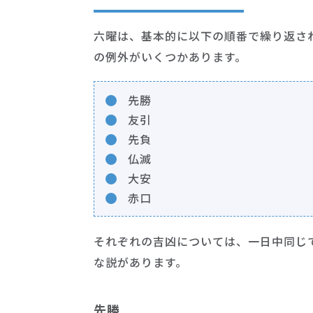
六曜は、基本的に以下の順番で繰り返さ
の例外がいくつかあります。
先勝
友引
先負
仏滅
大安
赤口
それぞれの吉凶については、一日中同じ
な説があります。
先勝